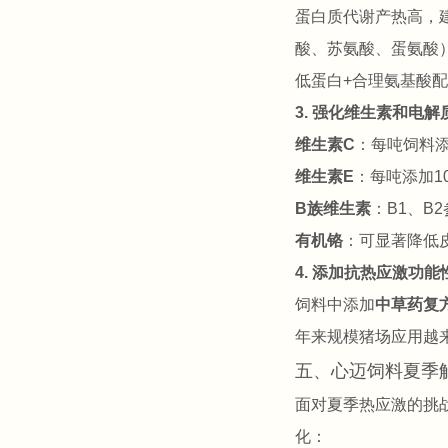
蛋白质代谢产热高，
酸、苏氨酸、蛋氨酸
低蛋白+合理氨基酸
3. 强化维生素和电解
维生素C
：每吨饲料添
维生素E
：每吨添加1
B族维生素
：B1、B
有机铬
：可显著降低
4. 添加抗热应激功能
饲料中添加
中草药复
年来规模猪场应用越
五、心迈饲料夏季
面对夏季热应激的挑
化：