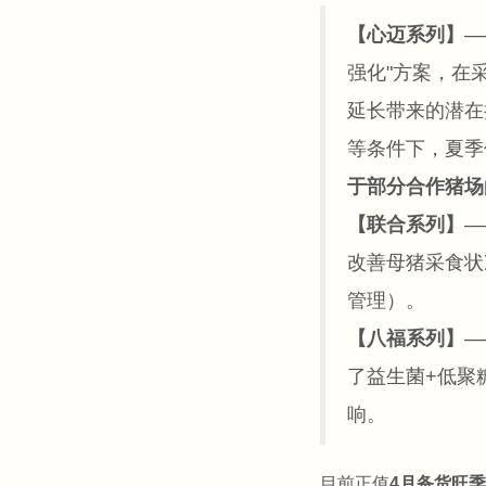
【心迈系列】
—
强化"方案，在
延长带来的潜在
等条件下，夏季
于部分合作猪场
【联合系列】
—
改善母猪采食状
管理）。
【八福系列】
—
了益生菌+低聚
响。
目前正值
4月备货旺季