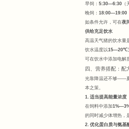
早饲：
5:30—6:30
（
晚饲：
18:00—19:00
如条件允许，可在
夜间
供给充足饮水
高温天气猪的饮水量
饮水温度以
15—20℃
可在饮水中添加电解
四、营养搭配：配
光靠降温还不够——
本之策。
1. 适当提高能量浓度
在饲料中添加
1%—3
的同时减少体增热，
2. 优化蛋白质与氨基