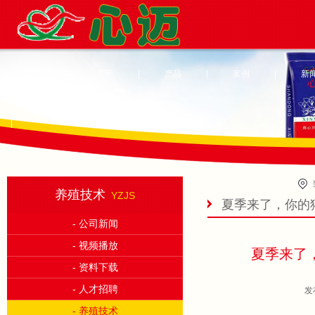
首页
|
关于
|
产品
|
案例
|
新
|
养殖技术
YZJS
夏季来了，你的
- 公司新闻
- 视频播放
夏季来了
- 资料下载
- 人才招聘
发
- 养殖技术