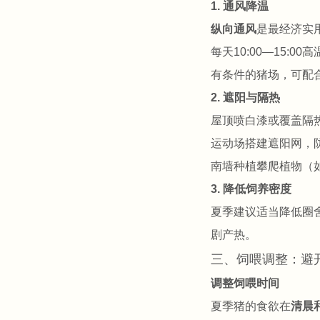
1. 通风降温
纵向通风
是最经济实用
每天10:00—15:
有条件的猪场，可配
2. 遮阳与隔热
屋顶喷白漆或覆盖隔
运动场搭建遮阳网，
南墙种植攀爬植物（
3. 降低饲养密度
夏季建议适当降低圈
剧产热。
三、饲喂调整：避
调整饲喂时间
夏季猪的食欲在
清晨