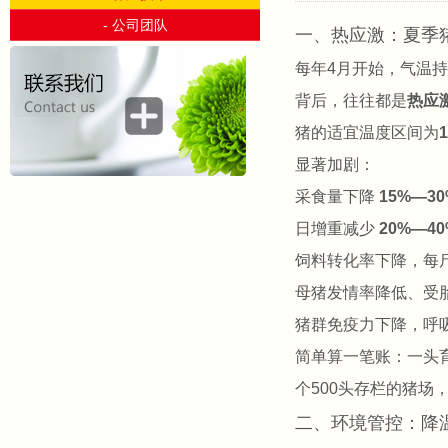
- 公司团队
一、热应激：夏季
每年4月开始，气温持
背后，往往都是
热应
猪的适宜温度区间为
显著加剧：
采食量下降
15%—30
日增重减少
20%—40
饲料转化率下降，每
母猪发情率降低、受
猪群免疫力下降，呼
简单算一笔账：一头育
个500头存栏的猪场
二、环境管控：降