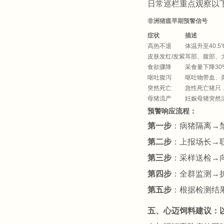
日常巡栏重点观察以
非洲猪瘟早期预警信号
症状
描述
高热不退
体温升至40.
皮肤发红/发紫
耳部、腹部、
食欲骤降
采食量下降3
呕吐腹泻
呕吐物带血、
突然死亡
急性死亡猪只
母猪流产
妊娠母猪突然
预警响应流程：
第一步
：病猪隔离→
第二步
：上报场长→
第三步
：采样送检→
第四步
：全群监测→
第五步
：根据检测结
五、心迈饲料建议：