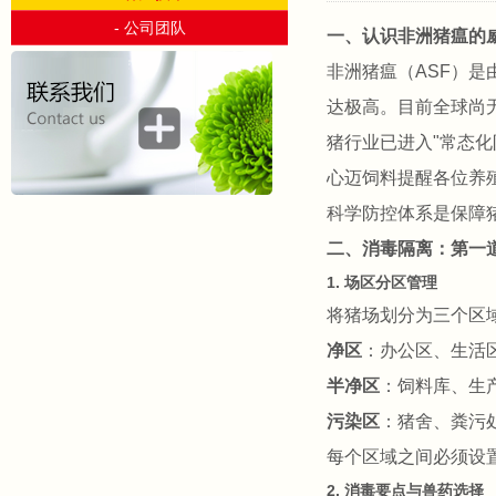
- 公司团队
一、认识非洲猪瘟的
非洲猪瘟（ASF）
达极高。目前全球尚
猪行业已进入"常态化
心迈饲料提醒各位养殖
科学防控体系是保障
二、消毒隔离：第一
1. 场区分区管理
将猪场划分为三个区
净区
：办公区、生活
半净区
：饲料库、生
污染区
：猪舍、粪污
每个区域之间必须设
2. 消毒要点与兽药选择