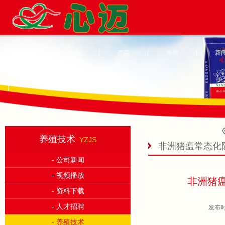
首页
|
关于
|
产品
|
案例
|
新
|
养殖技术
YZJS
非洲猪瘟常态化
- 公司新闻
- 视频播放
非洲猪
- 资料下载
- 人才招聘
发布时
- 养殖技术