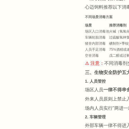
心迈饲料推荐以下消
不同场景消毒方案
场景
推荐消毒剂
场区入口消毒池
火碱（氢氧
车辆轮胎消毒
过硫酸氢钾
猪舍内部消毒
碘制剂+季铵
人员手足消毒
75%酒精或
空舍消毒
戊二醛或过
⚠️ 注意：
不同消毒剂
三、生物安全防护五
1. 人员管控
场区人员
一律不得串
外来人员原则上禁止
场内人员实行"两进
2. 车辆管理
外部车辆一律不得进入