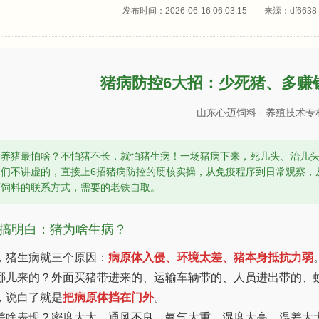
发布时间：2026-06-16 06:03:15 来源：df6
猪病防控6大招：少死猪、多赚
山东心迈饲料 · 养殖技术专
：
养猪最怕啥？不怕猪不长，就怕猪生病！一场猪病下来，死几头、治几
咱们不讲虚的，直接上6招猪病防控的硬核实操，从免疫程序到日常观察，
迈饲料的联系方式，需要的老铁自取。
搞明白：猪为啥生病？
，猪生病就三个原因：
病原体入侵、环境太差、猪本身抵抗力弱
哪儿来的？外面买猪带进来的、运输车辆带的、人员进出带的、
，说白了就是
把病原体挡在门外
。
差啥表现？密度太大、通风不良、氨气太重、湿度太高、温差太