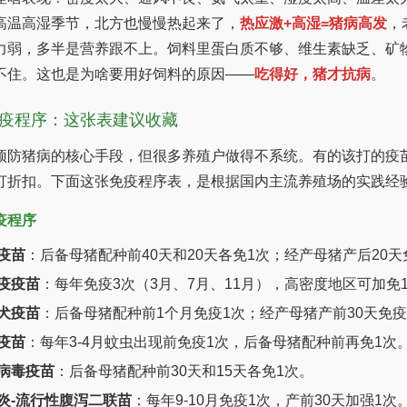
高温高湿季节，北方也慢慢热起来了，
热应激+高湿=猪病高发
，
力弱，多半是营养跟不上。饲料里蛋白质不够、维生素缺乏、矿物
不住。这也是为啥要用好饲料的原因——
吃得好，猪才抗病
。
疫程序：这张表建议收藏
预防猪病的核心手段，但很多养殖户做得不系统。有的该打的疫
打折扣。下面这张免疫程序表，是根据国内主流养殖场的实践经
疫程序
疫苗
：后备母猪配种前40天和20天各免1次；经产母猪产后20
疫疫苗
：每年免疫3次（3月、7月、11月），高密度地区可加免
犬疫苗
：后备母猪配种前1个月免疫1次；经产母猪产前30天免疫
疫苗
：每年3-4月蚊虫出现前免疫1次，后备母猪配种前再免1次
病毒疫苗
：后备母猪配种前30天和15天各免1次。
炎-流行性腹泻二联苗
：每年9-10月免疫1次，产前30天加强1次