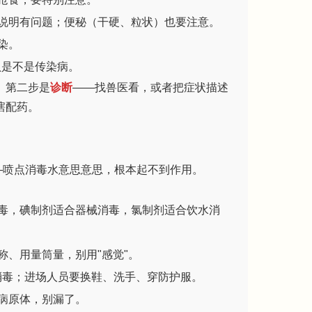
说明有问题；便秘（干硬、粒状）也要注意。
染。
确认是不是传染病。
。第二步是
诊断
——找兽医看，或者把症状描述
瞎配药。
—喷点消毒水意思意思，根本起不到作用。
毒，碘制剂适合器械消毒，氯制剂适合饮水消
、用量筒量，别用"感觉"。
要消毒；进场人员要换鞋、洗手、穿防护服。
病原体，别漏了。