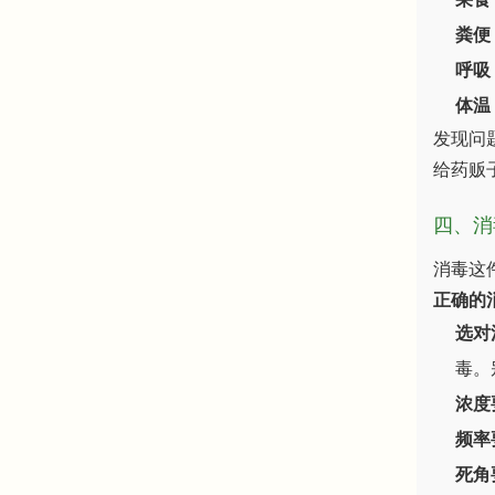
粪便
呼吸
体温
发现问
给药贩
四、消
消毒这
正确的
选对
毒。
浓度
频率
死角