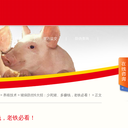
|
联系
|
简历提交
|
防伪查询
|
>
养殖技术
>
猪病防控6大招：少死猪、多赚钱，老铁必看！
> 正文
钱，老铁必看！