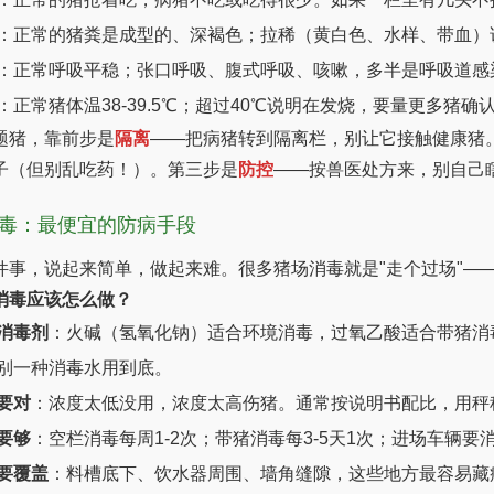
：正常的猪粪是成型的、深褐色；拉稀（黄白色、水样、带血）
：正常呼吸平稳；张口呼吸、腹式呼吸、咳嗽，多半是呼吸道感
：正常猪体温38-39.5℃；超过40℃说明在发烧，要量更多猪
题猪，靠前步是
隔离
——把病猪转到隔离栏，别让它接触健康猪
子（但别乱吃药！）。第三步是
防控
——按兽医处方来，别自己
毒：最便宜的防病手段
件事，说起来简单，做起来难。很多猪场消毒就是"走个过场"—
消毒应该怎么做？
消毒剂
：火碱（氢氧化钠）适合环境消毒，过氧乙酸适合带猪消
别一种消毒水用到底。
要对
：浓度太低没用，浓度太高伤猪。通常按说明书配比，用秤称
要够
：空栏消毒每周1-2次；带猪消毒每3-5天1次；进场车辆
要覆盖
：料槽底下、饮水器周围、墙角缝隙，这些地方最容易藏