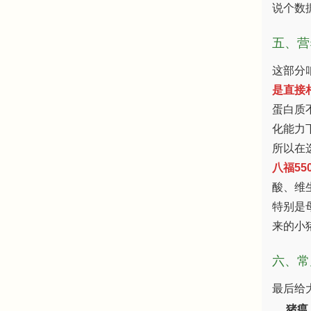
说个数
五、营
这部分
是直接
蛋白质
化能力
所以在
八福550
酸、维
特别是
来的小
六、常
最后给
猪瘟