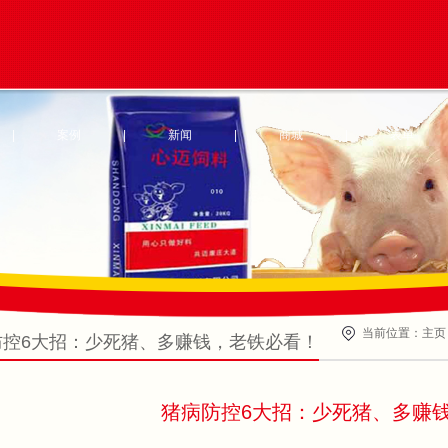
|
案例
|
新闻
|
商城
|
表单
当前位置：
主页
防控6大招：少死猪、多赚钱，老铁必看！
猪病防控6大招：少死猪、多赚