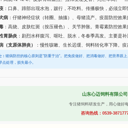
疫
：口鼻、蹄部出现水泡，跛行，不吃料。传播极快，必须立即
犬病
：仔猪神经症状（转圈、抽搐）、母猪流产。疫苗防控效果
毒
：高烧、皮肤红斑（按压褪色）、关节肿胀。青霉素防控效果
性胃肠炎
：剧烈水样腹泻、呕吐、脱水，冬春季高发。主要是补
病（支原体肺炎）
：慢性咳嗽、生长迟缓、饲料转化率下降。疫
士：
猪病防控的核心原则是"防重于治"。把免疫做好、把消毒做好、把营养跟
早点处理，损失最小。
山东心迈饲料有限公司
专注猪饲料研发生产，用心做好
咨询热线：0539-387177