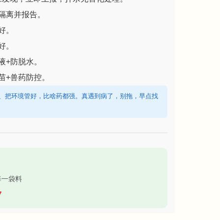
隔离并报告。
好。
好。
液+防脱水。
苗+兽药防控。
上、把环境管好，比啥药都强。真遇到病了，别拖，早点找
每一袋料
7