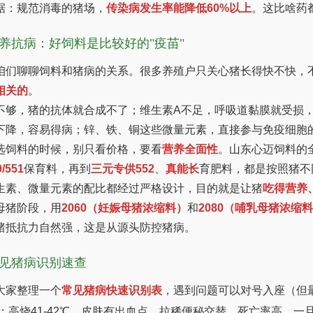
据：规范消毒的猪场，
传染病发生率能降低60%以上
。这比啥药
养抗病：好饲料是比较好的"疫苗"
咱们聊聊饲料和猪病的关系。很多养殖户只关心猪长得快不快，
相关的
。
不够，猪的抗体就合成不了；维生素A不足，呼吸道黏膜就受损
下降，容易得病；锌、铁、铜这些微量元素，直接参与免疫细胞
选饲料的时候，别只看价格，要看
营养全面性
。山东心迈饲料的
/551
保育料，再到
三元专供552
、
真能长
育肥料，都是按照猪不
生素、微量元素的配比都经过严格设计，目的就是让猪
吃得营养
母猪阶段，用
2060（妊娠母猪浓缩料）
和
2080（哺乳母猪浓缩
猪抵抗力自然强，这是从源头防控猪病。
见猪病识别速查
大家整理一个
常见猪病快速识别表
，遇到问题可以对号入座（但
：高烧41-42℃、皮肤有出血点、拉稀便秘交替、死亡率高。