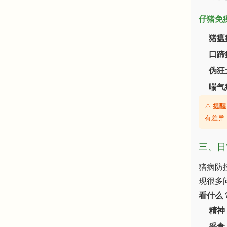
仔猪免
猪瘟
口蹄
伪狂
喘气
⚠️
提醒
有差异
三、日
猪病防
现很多
看什么
精神
采食