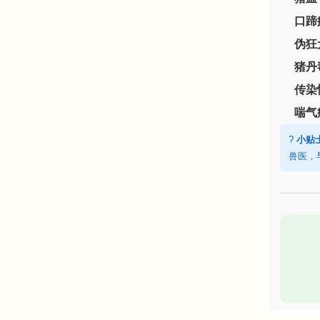
口蹄
伪狂
猪丹
传染
喘气
?
小贴
兽医，