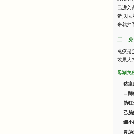
已进入
猪抵抗
来就挡
二、免
免疫是
效果大
母猪免
猪瘟
口蹄
伪狂
乙脑
细小
胃肠