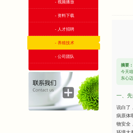
- 视频播放
- 资料下载
- 人才招聘
- 养殖技术
- 公司团队
摘要
今天
东心
一、先
说白了
病原体
物安全
环境太