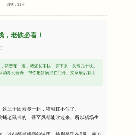
638 浏览：
31
次
钱，老铁必看！
栏
头，药费花一堆，猪还长不快，算下来一头亏几十块。
从消毒到营养，帮你把猪病挡在门外。文章最后有山
。这三个因素凑一起，猪就扛不住了。
蚊蝇老鼠带的，甚至风都能吹过来。所以猪场生
大，这些都是猪病的温床。特别是现在6月，南方