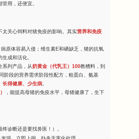
都管用，还便宜。
不太关心饲料对猪免疫的影响。其实
营养和免疫
，病原体容易入侵；维生素E和硒缺乏，猪的抗氧
的生成和活化。
全系列产品，从
奶黄金（代乳王）100
教槽料，到
同阶段的营养需求阶段性配方，粗蛋白、氨基
、长得健康、少生病
。
料）
，能提高母猪的免疫水平，母猪健康了，生下
最终诊断还是要找兽医！）。
一旦发现，立即上报，扑杀无害化处理。