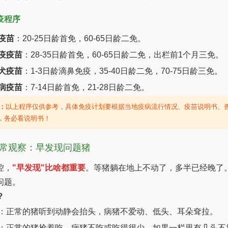
疫程序
疫苗
：20-25日龄首免，60-65日龄二免。
疫疫苗
：28-35日龄首免，60-65日龄二免，出栏前1个月三免。
犬疫苗
：1-3日龄滴鼻免疫，35-40日龄二免，70-75日龄三免。
病疫苗
：7-14日龄首免，21-28日龄二免。
：
以上程序仅供参考，具体免疫计划要根据当地疫病流行情况、疫苗说明书、
，务必看说明书！
常观察：早发现问题猪
控，
"早发现"比啥都重要
。等猪躺在地上不动了，多半已经晚了
问题。
？
：正常的猪听到动静会抬头，病猪不爱动、低头、耳朵耷拉。
：正常的猪抢着吃，病猪不吃或吃得很少。如果一栏里有几头不