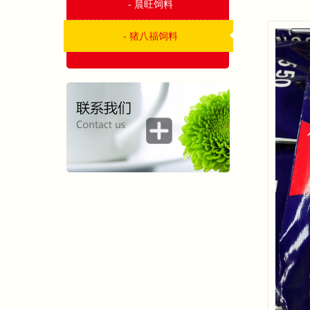
- 晨旺饲料
- 猪八福饲料