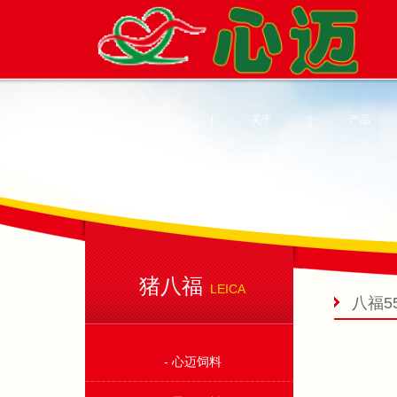
首页
|
关于
|
产品
猪八福
LEICA
八福5
- 心迈饲料