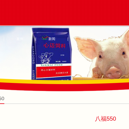
|
案例
|
新闻
|
商城
|
表单
50
八福550