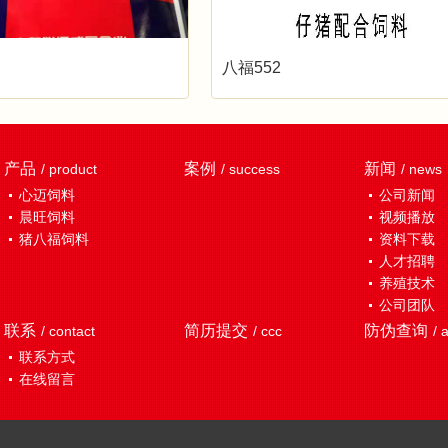
八福552
产品
案例
新闻
/ product
/ success
/ news
心迈饲料
公司新闻
晨旺饲料
视频播放
猪八福饲料
资料下载
人才招聘
养殖技术
公司团队
联系
简历提交
防伪查询
/ contact
/ ccc
/ 
联系方式
在线留言