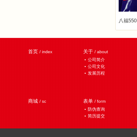
八福550
首页
关于
/ index
/ about
公司简介
公司文化
发展历程
商城
表单
/ sc
/ form
防伪查询
简历提交