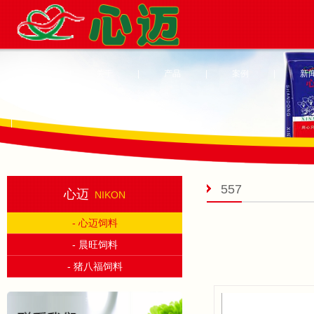
首页
|
关于
|
产品
|
案例
|
新
|
557
心迈
NIKON
- 心迈饲料
- 晨旺饲料
- 猪八福饲料